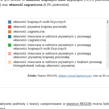
) oraz
własność zagraniczna
(6,0% podmiotów).
własność krajowych osób fizycznych
1
własność prywatna krajowa pozostała
własność zagraniczna
własność mieszana w sektorze prywatnym z przewagą
własności zagranicznej
własność mieszana w sektorze prywatnym z przewagą
własności krajowych osób fizycznych
własność mieszana w sektorze prywatnym z przewagą
własności prywatnej krajowej pozostałej
własność mieszana w sektorze prywatnym z brakiem przewagi
któregokolwiek rodzaju własności prywatnej
własność mieszana między sektorami z przewagą własności
sektora prywatnego, w tym z przewagą własności prywatnej
Źródło:
Rejestr REGON,
Główny Urząd Statystyczny
, stan na 30 c
krajowej pozostałej
własność mieszana między sektorami z przewagą własności
sektora prywatnego, w tym z przewagą własności krajowych
osób fizycznych
własność mieszana między sektorami z przewagą własności
sektora publicznego, w tym z przewagą własności samorządowej
pozostałe
aktywne podmioty z branży zarejestrowane w
rejestrze REGON
można było 
enia.