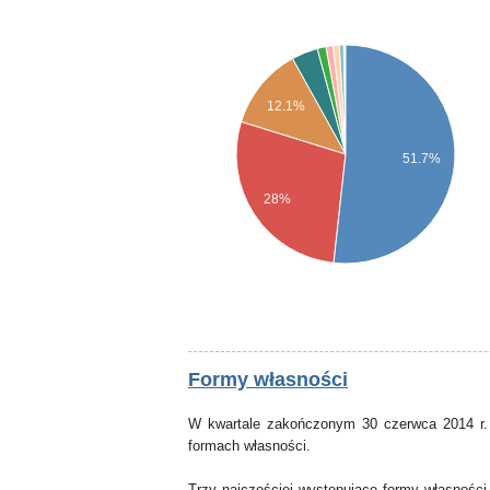
12.1%
51.7%
28%
Formy własności
W kwartale zakończonym 30 czerwca 2014 r.
formach własności.
Trzy najczęściej występujące formy własności