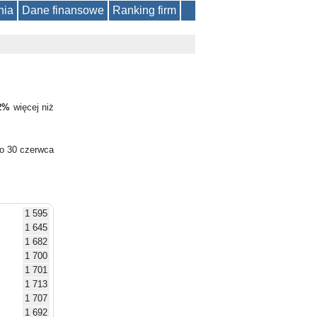
nia
Dane finansowe
Ranking firm
2%
więcej niż
do 30 czerwca
1 595
1 645
1 682
1 700
1 701
1 713
1 707
1 692