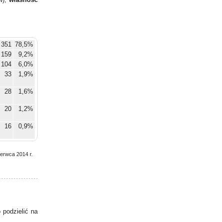
 351
78,5%
159
9,2%
104
6,0%
33
1,9%
28
1,6%
20
1,2%
16
0,9%
6
0,3%
zerwca 2014 r.
2
0,1%
1
0,1%
2
0,1%
podzielić na