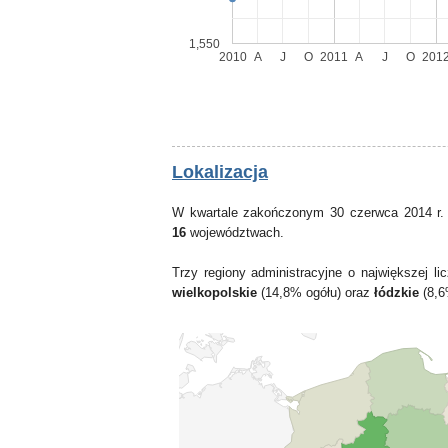
1,550
2010
A
J
O
2011
A
J
O
201
Lokalizacja
W kwartale zakończonym 30 czerwca 2014 r.
16
województwach.
Trzy regiony administracyjne o największej 
wielkopolskie
(14,8% ogółu) oraz
łódzkie
(8,6