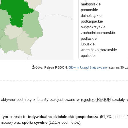
małopolskie
pomorskie
dolnośląskie
podkarpackie
świętokrzyskie
zachodniopomorskie
podlaskie
lubuskie
warmińsko-mazurskie
opolskie
Źródło:
Rejestr REGON,
Główny Urząd Statystyczny
, stan na 30 c
 aktywne podmioty z branży zarejestrowane w
rejestrze REGON
działały
w tym okresie to
indywidualna działalność gospodarcza
(51,7% podmiot
miotów) oraz
spółki cywilne
(12,1% podmiotów).