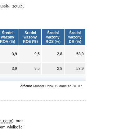
netto
,
wyniki
Średni
Średni
Średni
Średni
ważony
ważony
ważony
ważony
ROA (%)
ROE (%)
ROS (%)
DR (%)
3,9
9,5
2,8
58,9
3,9
9,5
2,8
58,9
Źródło:
Monitor Polski B, dane za 2010 r.
k netto
) oraz
em wielkości