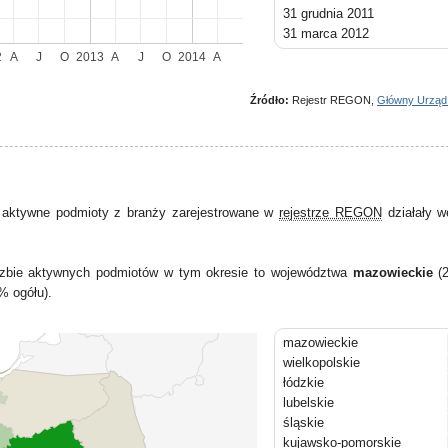
31 grudnia 2011
31 marca 2012
30 czerwca 2012
2
A
J
O
2013
A
J
O
2014
A
30 września 2012
31 grudnia 2012
Źródło:
Rejestr REGON,
Główny Urząd
31 marca 2013
30 czerwca 2013
30 września 2013
31 grudnia 2013
31 marca 2014
 aktywne podmioty z branży zarejestrowane w
rejestrze REGON
działały w
30 czerwca 2014
liczbie aktywnych podmiotów w tym okresie to województwa
mazowieckie
(2
% ogółu).
mazowieckie
wielkopolskie
łódzkie
lubelskie
śląskie
kujawsko-pomorskie