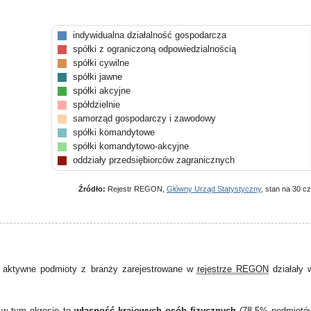
indywidualna działalność gospodarcza
spółki z ograniczoną odpowiedzialnością
spółki cywilne
spółki jawne
spółki akcyjne
spółdzielnie
samorząd gospodarczy i zawodowy
spółki komandytowe
spółki komandytowo-akcyjne
oddziały przedsiębiorców zagranicznych
pozostałe
Źródło:
Rejestr REGON,
Główny Urząd Statystyczny
, stan na 30 c
 aktywne podmioty z branży zarejestrowane w
rejestrze REGON
działały
 w tym okresie to
własność krajowych osób fizycznych
(78,5% podmiotó