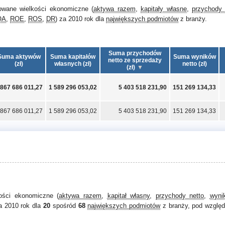
owane wielkości ekonomiczne (
aktywa razem
,
kapitały własne
,
przychody 
OA
,
ROE
,
ROS
,
DR
) za 2010 rok dla
największych podmiotów
z branży.
Suma przychodów
Suma aktywów
Suma kapitałów
Suma wyników
netto ze sprzedaży
(zł)
własnych (zł)
netto (zł)
(zł)
 867 686 011,27
1 589 296 053,02
5 403 518 231,90
151 269 134,33
 867 686 011,27
1 589 296 053,02
5 403 518 231,90
151 269 134,33
kości ekonomiczne (
aktywa razem
,
kapitał własny
,
przychody netto
,
wyni
a 2010 rok dla
20
spośród
68
największych podmiotów
z branży, pod względ