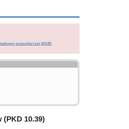
wiadowni gospodarczej MGBI
.
 (PKD 10.39)