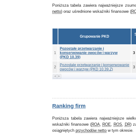
Poniższa tabela zawiera najważniejsze zsum
netto
) oraz uśrednione wskaźniki finansowe (
R
Grupowanie PKD
Pozostałe przetwarzanie i
1
konserwowanie owoców i warzyw
3
(PKD 10.39)
Pozostałe przetwarzanie i konserwowanie
2
3
owoców i warzyw (PKD 10.39.Z)
Ranking firm
Poniższa tabela zawiera najważniejsze wiel
wskaźniki finansowe (
ROA
,
ROE
,
ROS
,
DR
) z
osiągniętych
przychodów netto
w tym okresie.