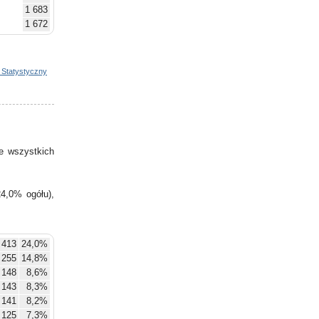
1 683
1 672
1 692
1 707
1 701
 Statystyczny
1 694
1 719
1 727
1 705
1 718
e wszystkich
1 722
4,0% ogółu),
413
24,0%
255
14,8%
148
8,6%
143
8,3%
141
8,2%
125
7,3%