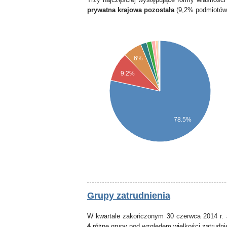
prywatna krajowa pozostała
(9,2% podmiotów
6%
9.2%
78.5%
Grupy zatrudnienia
W kwartale zakończonym 30 czerwca 2014 r. 
4
różne grupy pod względem wielkości zatrudni