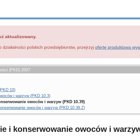
uż aktualizowany.
o działalności polskich przedsiębiorstw, przejrzyj
ofertę produktową wy
ności (PKD) 2007:
(PKD 10)
owoców i warzyw (PKD 10.3)
konserwowanie owoców i warzyw (PKD 10.39)
 konserwowanie owoców i warzyw (PKD 10.39.Z)
ie i konserwowanie owoców i warzyw