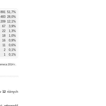
891
51,7%
483
28,0%
209
12,1%
67
3,9%
22
1,3%
18
1,0%
16
0,9%
11
0,6%
2
0,1%
1
0,1%
2
0,1%
zerwca 2014 r.
 w
12
różnych
w),
własność